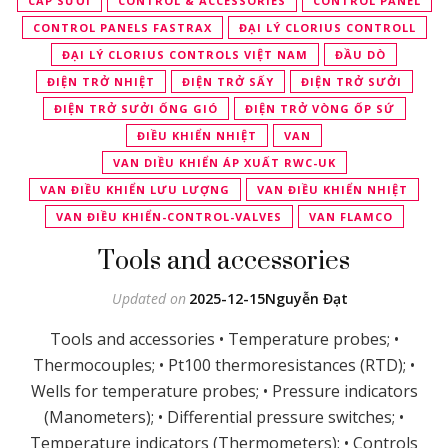
CÁP SƯỞI
CONTROL & ACCESSORIES
CONTROL PANEL
CONTROL PANELS FASTRAX
ĐẠI LÝ CLORIUS CONTROLL
ĐẠI LÝ CLORIUS CONTROLS VIỆT NAM
ĐẦU DÒ
ĐIỆN TRỞ NHIỆT
ĐIỆN TRỞ SẤY
ĐIỆN TRỞ SƯỞI
ĐIỆN TRỞ SƯỞI ỐNG GIÓ
ĐIỆN TRỞ VÒNG ỐP SỨ
ĐIỀU KHIỂN NHIỆT
VAN
VAN DIỀU KHIỂN ÁP XUẤT RWC-UK
VAN ĐIỀU KHIỂN LƯU LƯỢNG
VAN ĐIỀU KHIỂN NHIỆT
VAN ĐIỀU KHIỂN-CONTROL-VALVES
VAN FLAMCO
Tools and accessories
Updated on
2025-12-15
Nguyễn Đạt
Tools and accessories • Temperature probes; •
Thermocouples; • Pt100 thermoresistances (RTD); •
Wells for temperature probes; • Pressure indicators
(Manometers); • Differential pressure switches; •
Temperature indicators (Thermometers); • Controls