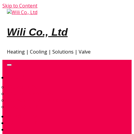
Skip to Content
Wili Co., Ltd
Heating | Cooling | Solutions | Valve
GIA NHIỆT
ĐẦU ĐỐT ĐIỆN
CONTROL & ACCESSORIES
ENVIRONMENTAL – AIR & SPACE HEATERS
TRAO ĐỔI NHIỆT
TỰ ĐỘNG HÓA
GIẢI PHÁP THIẾT KẾ
QUAN TRẮC KHÍ THẢI