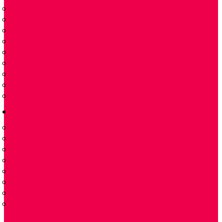
ĐẦU TRÍCH MẪU KHÍ THẢI
MÁY LÀM LẠNH KHÍ GAS COOLER
TÁCH NƯỚC CONDENSATE REMOVAL
LỌC KHÍ – GAS FILTER
LƯU LƯỢNG KẾ FLOW METER
BƠM NHU ĐỘNG PERISTALTIC PUMP
MÁY PHÂN TÍCH KHÍ – GAS ANALYZER
NOX CONVERTER
MÁY PHÂN TÍCH KHÍ CẦM TAY PORTABLE GAS ANALYZER
VAN
VAN TUYẾN TÍNH 2 NGẢ
PLUG VALVES
VAN BI – BALL VALVE
VAN BI-V-BALL VALVES
VAN BƯỚM -BUTTERFLY VALVE
VAN CỔNG DAO – KNIFE GATE VALVES
VAN CỔNG- VAN CẦU – GATE VALVES & GLOBE VALVES
VAN ĐIỀU KHIỂN-CONTROL-VALVES