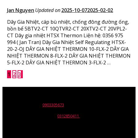
Jan Nguyen
Updated on
2025-10-07
2025-02-02
Dây Gia Nhiệt, cáp bù nhiệt, chống đông đường ống,
bồn bể 5BTV2-CT 10QTVR2-CT 20XTV2-CT 20VPL2-
CT Dây gia nhiệt HTSX Thermon Liện hệ: 0356 975
994 ( Jan Tran) Dây Gia Nhiệt Self Regulating HTSX-
20-2-OJ DÂY GIA NHIỆT THERMON 10-FLX-2 DÂY GIA
NHIỆT THERMON 8-FLX-2 DÂY GIA NHIỆT THERMON
5-FLX-2 DÂY GIA NHIỆT THERMON 3-FLX-2 …
Phân
Page
Page
Page
1
2
3
trang
bài
Tên đơn vị: Công ty TNHH Wili
Trụ sở: 30 Nguyễn Trường Tộ,p. Tân Thành, Q. Tân Phú, Tp. HCM.
viết
ĐT: 028.668.12137 -
0903305673
Email: info@wili.com.vn
Giấy chứng nhận ĐKKD số:
0312850411
Do Sở KHĐT Tp. HCM cấp
ngày 10/07/2014.
Mr.Phil Nguyen – Giám Đốc
Mob: 090.330.5673
Skype :Phil.nguyen82