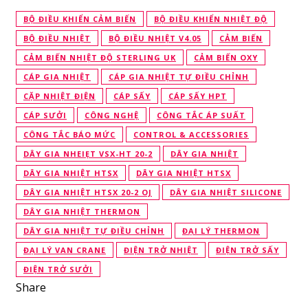
BỘ ĐIỀU KHIỂN CẢM BIẾN
BỘ ĐIỀU KHIỂN NHIỆT ĐỘ
BỘ ĐIỀU NHIỆT
BỘ ĐIỀU NHIỆT V4.05
CẢM BIẾN
CẢM BIẾN NHIỆT ĐỘ STERLING UK
CẢM BIẾN OXY
CÁP GIA NHIỆT
CÁP GIA NHIỆT TỰ ĐIỀU CHỈNH
CẶP NHIỆT ĐIỆN
CÁP SẤY
CÁP SẤY HPT
CÁP SƯỞI
CÔNG NGHỆ
CÔNG TẮC ÁP SUẤT
CÔNG TẮC BÁO MỨC
CONTROL & ACCESSORIES
DÂY GIA NHEIẸT VSX-HT 20-2
DÂY GIA NHIỆT
DÂY GIA NHIỆT HTSX
DÂY GIA NHIỆT HTSX
DÂY GIA NHIỆT HTSX 20-2 OJ
DÂY GIA NHIỆT SILICONE
DÂY GIA NHIỆT THERMON
DÂY GIA NHIỆT TỰ ĐIỀU CHỈNH
ĐẠI LÝ THERMON
ĐẠI LÝ VAN CRANE
ĐIỆN TRỞ NHIỆT
ĐIỆN TRỞ SẤY
ĐIỆN TRỞ SƯỞI
Share