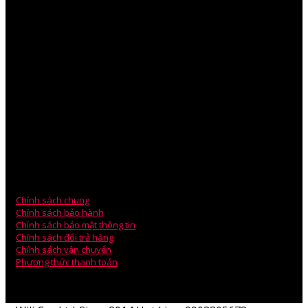
V
PGD: 75/1 Đường 23, Khu phố 5 – P.Hiệp Bình Chánh – Q.Thủ
Đức – TP HCM.
VPGD: Phòng 203, Tòa Nhà A5, Chung Cư An Bình, Phạm Văn
Đồng.
Mr.Ben Lee – Sales Manager
ĐT: 0979.880.878
Email: technical@wili.com.vn
Chính sách chung
Chính sách bảo hành
Chính sách bảo mật thông tin
Chính sách đổi trả hàng
Chính sách vận chuyển
Phương thức thanh toán