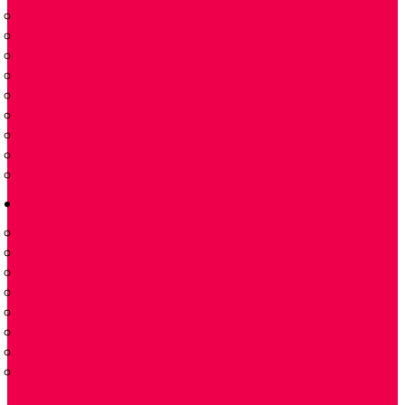
ĐẦU TRÍCH MẪU KHÍ THẢI
MÁY LÀM LẠNH KHÍ GAS COOLER
TÁCH NƯỚC CONDENSATE REMOVAL
LỌC KHÍ – GAS FILTER
LƯU LƯỢNG KẾ FLOW METER
BƠM NHU ĐỘNG PERISTALTIC PUMP
MÁY PHÂN TÍCH KHÍ – GAS ANALYZER
NOX CONVERTER
MÁY PHÂN TÍCH KHÍ CẦM TAY PORTABLE GAS ANALYZER
VAN
VAN TUYẾN TÍNH 2 NGẢ
PLUG VALVES
VAN BI – BALL VALVE
VAN BI-V-BALL VALVES
VAN BƯỚM -BUTTERFLY VALVE
VAN CỔNG DAO – KNIFE GATE VALVES
VAN CỔNG- VAN CẦU – GATE VALVES & GLOBE VALVES
VAN ĐIỀU KHIỂN-CONTROL-VALVES