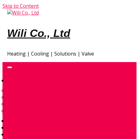
Skip to Content
Wili Co., Ltd
Heating | Cooling | Solutions | Valve
GIA NHIỆT
ĐẦU ĐỐT ĐIỆN
CONTROL & ACCESSORIES
ENVIRONMENTAL – AIR & SPACE HEATERS
TRAO ĐỔI NHIỆT
TỰ ĐỘNG HÓA
GIẢI PHÁP THIẾT KẾ
QUAN TRẮC KHÍ THẢI