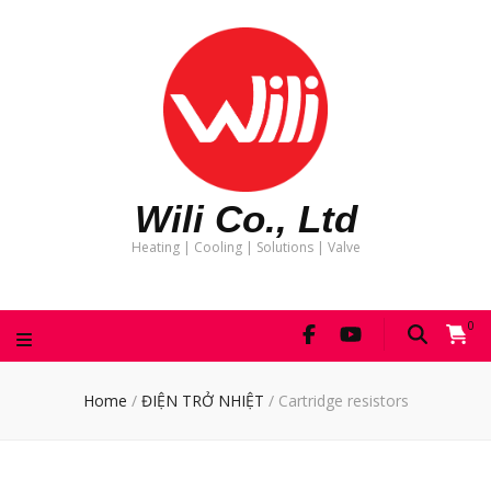
Wili Co., Ltd
Heating | Cooling | Solutions | Valve
0
Home
/
ĐIỆN TRỞ NHIỆT
/
Cartridge resistors