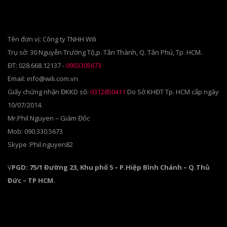
Tên đơn vị: Công ty TNHH Wili
Trụ sở: 30 Nguyễn Trường Tộ,p. Tân Thành, Q. Tân Phú, Tp. HCM.
ĐT: 028.668.12137 -
0903305673
Email: info@wili.com.vn
Giấy chứng nhận ĐKKD số:
0312850411
Do Sở KHĐT Tp. HCM cấp ngày
10/07/2014.
Mr.Phil Nguyen – Giám Đốc
Mob: 090.330.5673
Skype :Phil.nguyen82
V
PGD: 75/1 Đường 23, Khu phố 5 – P.Hiệp Bình Chánh – Q.Thủ
Đức – TP HCM.