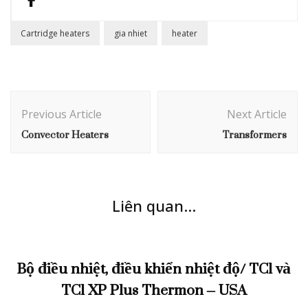
Cartridge heaters
gia nhiet
heater
Post
Navigation
Previous Article
Next Article
Convector Heaters
Transformers
Liên quan...
Bộ điều nhiệt, điều khiển nhiệt độ/ TC1 và
TC1 XP Plus Thermon – USA