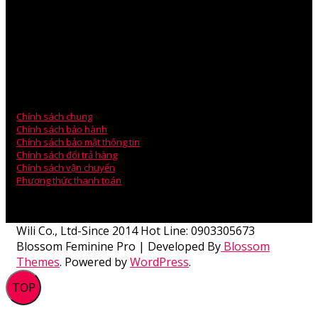
VPGD: Phòng 203, Tòa Nhà A5, Chung Cư An Bình, Phạm Văn
Đồng.
Mr.Ben Lee – Sales Manager
ĐT: 0979.880.878
Email: technical@wili.com.vn
Chính sách chung
Chính sách bảo hành
Chính sách bảo mật thông tin
Chính sách đổi trả hàng
Chính sách vận chuyển
Phương thức thanh toán
Wili Co., Ltd-Since 2014 Hot Line: 0903305673
Blossom Feminine Pro | Developed By
Blossom
Themes
.
Powered by
WordPress
.
TOP