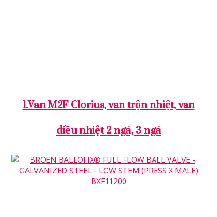
VAN BI - BALL VALVE
VAN ĐIỀU KHIỂN LƯU LƯỢNG
VAN ĐIỀU KHIỂN NHIỆT
VAN ĐIỀU KHIỂN-CONTROL-VALVES
VAN HÒA TRỘN NHIỆT
VAN KHÍ NÉN
VAN TUẦN HOÀN NHIỆT
VAN TUYẾN TÍNH 2 NGẢ
VAN TUYẾN TÍNH 3 NGẢ
VAN VI SINH-SANITARY VALVES
VAN VÔ TRÙNG
1.Van M2F Clorius, van trộn nhiệt, van
điều nhiệt 2 ngả, 3 ngả
VAN BI - BALL VALVE