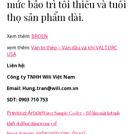
mức bảo trì tối thiểu và tuổi
thọ sản phẩm dài.
Xem thêm:
BROEN
xem thêm:
Van bi thép – Van dầu và khí VALTORC
USA
Liên hệ:
Công ty TNHH Wili Việt Nam
Email: Hung.tran@wili.com.vn
SDT: 0903 710 753
Post
Water Sample Cooler – Bộ làm mát hơi tinh
Previous Article
Navigation
khiết di động dùng trong y tế
1. ĐIỆN TRỞ VÒNG ỐP SỨ
Next Article