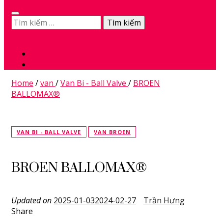
Tìm
kiếm
0
cho:
Home
/
van
/
Van Bi - Ball Valve
/
BROEN
BALLOMAX®
VAN BI - BALL VALVE
VAN BROEN
BROEN BALLOMAX®
Updated on
2025-01-03
2024-02-27
Trần Hưng
Share