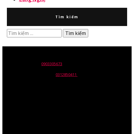
Tìm kiếm
Tìm
kiếm
cho:
Tên đơn vị: Công ty TNHH Wili
Trụ sở: 30 Nguyễn Trường Tộ,p. Tân Thành, Q. Tân Phú, Tp. HCM.
ĐT: 028.668.12137 -
0903305673
Email: info@wili.com.vn
Giấy chứng nhận ĐKKD số:
0312850411
Do Sở KHĐT Tp. HCM cấp
ngày 10/07/2014.
Mr.Phil Nguyen – Giám Đốc
Mob: 090.330.5673
Skype :Phil.nguyen82
V
PGD: 75/1 Đường 23, Khu phố 5 – P.Hiệp Bình Chánh – Q.Thủ
Đức – TP HCM.