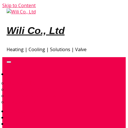
Skip to Content
Wili Co., Ltd
Heating | Cooling | Solutions | Valve
GIA NHIỆT
ĐẦU ĐỐT ĐIỆN
CONTROL & ACCESSORIES
ENVIRONMENTAL – AIR & SPACE HEATERS
TRAO ĐỔI NHIỆT
TỰ ĐỘNG HÓA
GIẢI PHÁP THIẾT KẾ
QUAN TRẮC KHÍ THẢI