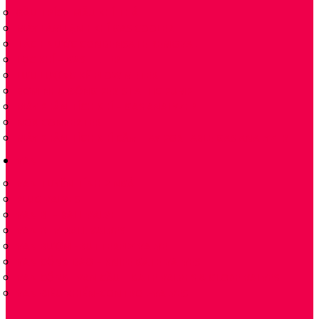
ĐẦU TRÍCH MẪU KHÍ THẢI
MÁY LÀM LẠNH KHÍ GAS COOLER
TÁCH NƯỚC CONDENSATE REMOVAL
LỌC KHÍ – GAS FILTER
LƯU LƯỢNG KẾ FLOW METER
BƠM NHU ĐỘNG PERISTALTIC PUMP
MÁY PHÂN TÍCH KHÍ – GAS ANALYZER
NOX CONVERTER
MÁY PHÂN TÍCH KHÍ CẦM TAY PORTABLE GAS ANALYZER
VAN
VAN TUYẾN TÍNH 2 NGẢ
PLUG VALVES
VAN BI – BALL VALVE
VAN BI-V-BALL VALVES
VAN BƯỚM -BUTTERFLY VALVE
VAN CỔNG DAO – KNIFE GATE VALVES
VAN CỔNG- VAN CẦU – GATE VALVES & GLOBE VALVES
VAN ĐIỀU KHIỂN-CONTROL-VALVES