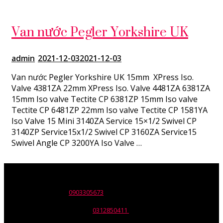
Van nước Pegler Yorkshire UK
admin
2021-12-03
2021-12-03
Van nước Pegler Yorkshire UK 15mm XPress Iso.
Valve 4381ZA 22mm XPress Iso. Valve 4481ZA 6381ZA
15mm Iso valve Tectite CP 6381ZP 15mm Iso valve
Tectite CP 6481ZP 22mm Iso valve Tectite CP 1581YA
Iso Valve 15 Mini 3140ZA Service 15×1/2 Swivel CP
3140ZP Service15x1/2 Swivel CP 3160ZA Service15
Swivel Angle CP 3200YA Iso Valve …
Tên đơn vị: Công ty TNHH Wili
Trụ sở: 30 Nguyễn Trường Tộ,p. Tân Thành, Q. Tân Phú, Tp. HCM.
ĐT: 028.668.12137 -
0903305673
Email: info@wili.com.vn
Giấy chứng nhận ĐKKD số:
0312850411
Do Sở KHĐT Tp. HCM cấp
ngày 10/07/2014.