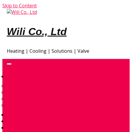
Skip to Content
Wili Co., Ltd
Heating | Cooling | Solutions | Valve
GIA NHIỆT
ĐẦU ĐỐT ĐIỆN
CONTROL & ACCESSORIES
ENVIRONMENTAL – AIR & SPACE HEATERS
TRAO ĐỔI NHIỆT
TỰ ĐỘNG HÓA
GIẢI PHÁP THIẾT KẾ
QUAN TRẮC KHÍ THẢI