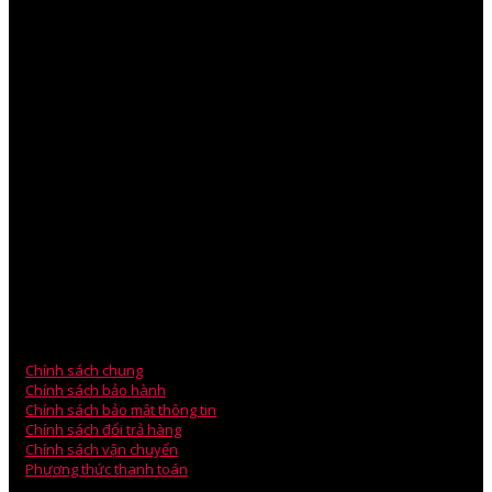
Mr.Phil Nguyen – Giám Đốc
Mob: 090.330.5673
Skype :Phil.nguyen82
V
PGD: 75/1 Đường 23, Khu phố 5 – P.Hiệp Bình Chánh – Q.Thủ
Đức – TP HCM.
VPGD: Phòng 203, Tòa Nhà A5, Chung Cư An Bình, Phạm Văn
Đồng.
Mr.Ben Lee – Sales Manager
ĐT: 0979.880.878
Email: technical@wili.com.vn
Chính sách chung
Chính sách bảo hành
Chính sách bảo mật thông tin
Chính sách đổi trả hàng
Chính sách vận chuyển
Phương thức thanh toán