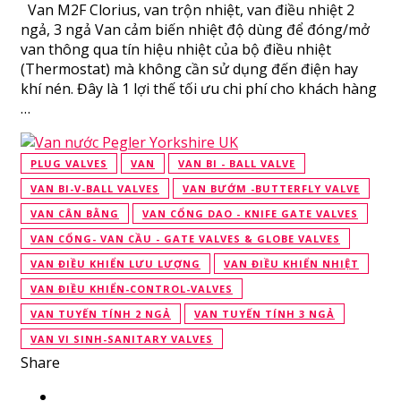
Van M2F Clorius, van trộn nhiệt, van điều nhiệt 2
ngả, 3 ngả Van cảm biến nhiệt độ dùng để đóng/mở
van thông qua tín hiệu nhiệt của bộ điều nhiệt
(Thermostat) mà không cần sử dụng đến điện hay
khí nén. Đây là 1 lợi thế tối ưu chi phí cho khách hàng
…
PLUG VALVES
VAN
VAN BI - BALL VALVE
VAN BI-V-BALL VALVES
VAN BƯỚM -BUTTERFLY VALVE
VAN CÂN BẰNG
VAN CỔNG DAO - KNIFE GATE VALVES
VAN CỔNG- VAN CẦU - GATE VALVES & GLOBE VALVES
VAN ĐIỀU KHIỂN LƯU LƯỢNG
VAN ĐIỀU KHIỂN NHIỆT
VAN ĐIỀU KHIỂN-CONTROL-VALVES
VAN TUYẾN TÍNH 2 NGẢ
VAN TUYẾN TÍNH 3 NGẢ
VAN VI SINH-SANITARY VALVES
Share