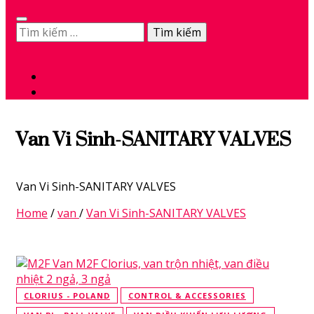
Tìm
kiếm
0
cho:
Van Vi Sinh-SANITARY VALVES
Van Vi Sinh-SANITARY VALVES
Home
/
van
/
Van Vi Sinh-SANITARY VALVES
CLORIUS - POLAND
CONTROL & ACCESSORIES