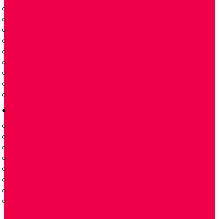
ĐẦU TRÍCH MẪU KHÍ THẢI
MÁY LÀM LẠNH KHÍ GAS COOLER
TÁCH NƯỚC CONDENSATE REMOVAL
LỌC KHÍ – GAS FILTER
LƯU LƯỢNG KẾ FLOW METER
BƠM NHU ĐỘNG PERISTALTIC PUMP
MÁY PHÂN TÍCH KHÍ – GAS ANALYZER
NOX CONVERTER
MÁY PHÂN TÍCH KHÍ CẦM TAY PORTABLE GAS ANALYZER
VAN
VAN TUYẾN TÍNH 2 NGẢ
PLUG VALVES
VAN BI – BALL VALVE
VAN BI-V-BALL VALVES
VAN BƯỚM -BUTTERFLY VALVE
VAN CỔNG DAO – KNIFE GATE VALVES
VAN CỔNG- VAN CẦU – GATE VALVES & GLOBE VALVES
VAN ĐIỀU KHIỂN-CONTROL-VALVES