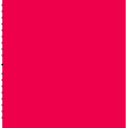
ĐẦU TRÍCH MẪU KHÍ THẢI
MÁY LÀM LẠNH KHÍ GAS COOLER
TÁCH NƯỚC CONDENSATE REMOVAL
LỌC KHÍ – GAS FILTER
LƯU LƯỢNG KẾ FLOW METER
BƠM NHU ĐỘNG PERISTALTIC PUMP
MÁY PHÂN TÍCH KHÍ – GAS ANALYZER
NOX CONVERTER
MÁY PHÂN TÍCH KHÍ CẦM TAY PORTABLE GAS ANALYZER
VAN
VAN TUYẾN TÍNH 2 NGẢ
PLUG VALVES
VAN BI – BALL VALVE
VAN BI-V-BALL VALVES
VAN BƯỚM -BUTTERFLY VALVE
VAN CỔNG DAO – KNIFE GATE VALVES
VAN CỔNG- VAN CẦU – GATE VALVES & GLOBE VALVES
VAN ĐIỀU KHIỂN-CONTROL-VALVES