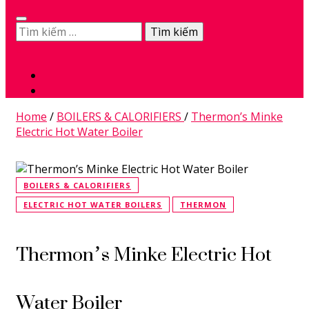
Tìm
kiếm
0
cho:
Home
/
BOILERS & CALORIFIERS
/
Thermon’s Minke
Electric Hot Water Boiler
BOILERS & CALORIFIERS
ELECTRIC HOT WATER BOILERS
THERMON
Thermon’s Minke Electric Hot
Water Boiler