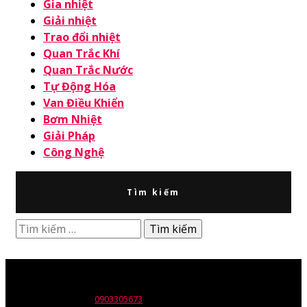
Gia nhiệt
Giải nhiệt
Trao đổi nhiệt
Quan Trắc Khí
Quan Trắc Nước
Tự Động Hóa
Van Điều Khiển
Bơm Nhiệt
Giải Pháp
Công Nghệ
Tìm kiếm
Tìm
kiếm
cho:
Tên đơn vị: Công ty TNHH Wili
Trụ sở: 30 Nguyễn Trường Tộ,p. Tân Thành, Q. Tân Phú, Tp. HCM.
ĐT: 028.668.12137 -
0903305673