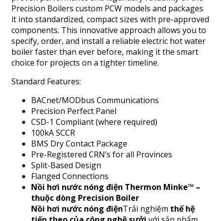
Precision Boilers custom PCW models and packages
it into standardized, compact sizes with pre-approved
components. This innovative approach allows you to
specify, order, and install a reliable electric hot water
boiler faster than ever before, making it the smart
choice for projects on a tighter timeline.
Standard Features:
BACnet/MODbus Communications
Precision Perfect Panel
CSD-1 Compliant (where required)
100kA SCCR
BMS Dry Contact Package
Pre-Registered CRN’s for all Provinces
Split-Based Design
Flanged Connections
Nồi hơi nước nóng điện Thermon Minke™ –
thuộc dòng Precision Boiler
Nồi hơi nước nóng điện
Trải nghiệm
thế hệ
tiếp theo của công nghệ sưởi
với sản phẩm