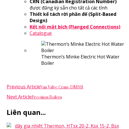
CRN (Canadian Registration Number)
được đăng ký sẵn cho tất cả các tỉnh
Thiết kế tách rời phần đế (Split-Based
Design)
Kết nối mặt bích (Flanged Connections)
Catalogue
Thermon’s Minke Electric Hot Water
Boiler
Post
Van Valve Crane DM931
Previous Article
Navigation
Precision Boilers
Next Article
Liên quan...