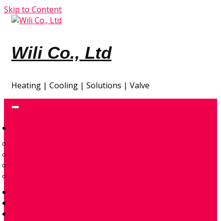
Skip to Content
Wili Co., Ltd
Heating | Cooling | Solutions | Valve
GIA NHIỆT
ĐẦU ĐỐT ĐIỆN
CONTROL & ACCESSORIES
ENVIRONMENTAL – AIR & SPACE HEATERS
TRAO ĐỔI NHIỆT
TỰ ĐỘNG HÓA
GIẢI PHÁP THIẾT KẾ
QUAN TRẮC KHÍ THẢI