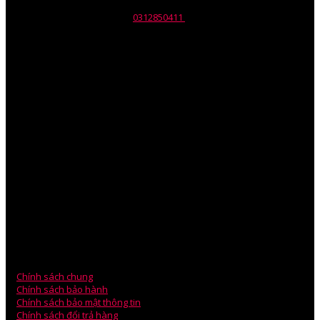
Email: info@wili.com.vn
Giấy chứng nhận ĐKKD số:
0312850411
Do Sở KHĐT Tp. HCM cấp
ngày 10/07/2014.
Mr.Phil Nguyen – Giám Đốc
Mob: 090.330.5673
Skype :Phil.nguyen82
V
PGD: 75/1 Đường 23, Khu phố 5 – P.Hiệp Bình Chánh – Q.Thủ
Đức – TP HCM.
VPGD: Phòng 203, Tòa Nhà A5, Chung Cư An Bình, Phạm Văn
Đồng.
Mr.Ben Lee – Sales Manager
ĐT: 0979.880.878
Email: technical@wili.com.vn
Chính sách chung
Chính sách bảo hành
Chính sách bảo mật thông tin
Chính sách đổi trả hàng