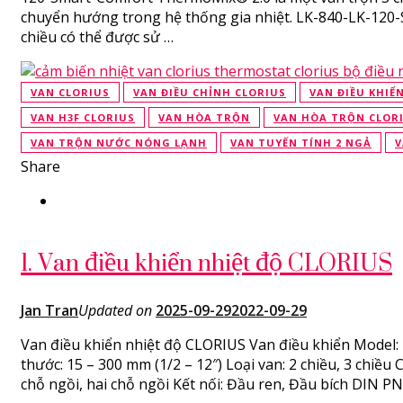
chuyển hướng trong hệ thống gia nhiệt. LK-840-LK-120
chiều có thể được sử …
VAN CLORIUS
VAN ĐIỀU CHỈNH CLORIUS
VAN ĐIỀU KHIỂ
VAN H3F CLORIUS
VAN HÒA TRỘN
VAN HÒA TRỘN CLOR
VAN TRỘN NƯỚC NÓNG LẠNH
VAN TUYẾN TÍNH 2 NGẢ
V
Share
1. Van điều khiển nhiệt độ CLORIUS
Jan Tran
Updated on
2025-09-29
2022-09-29
Van điều khiển nhiệt độ CLORIUS Van điều khiển Model: 
thước: 15 – 300 mm (1/2 – 12″) Loại van: 2 chiều, 3 chiều
chỗ ngồi, hai chỗ ngồi Kết nối: Đầu ren, Đầu bích DIN PN