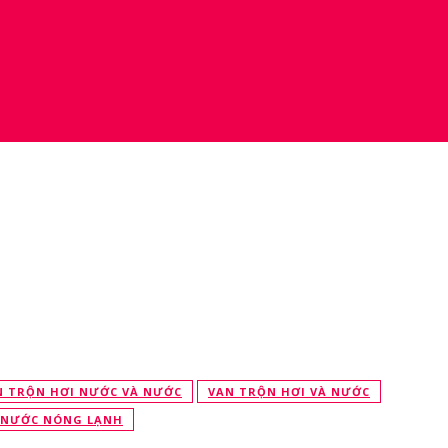
N TRỘN HƠI NƯỚC VÀ NƯỚC
VAN TRỘN HƠI VÀ NƯỚC
 NƯỚC NÓNG LẠNH