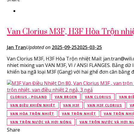
Van Clorius M3F, H3F Hòa Trộn nhi
Jan Tran
Updated on
2025-09-25
2025-03-25
Van Clorius M3F, H3F Hòa Trộn nhiệt Mail: jan.tran@wili.
nhiet mixing van VAN M3F, VI / ANSI FLANGES. Bảng dữ li
khiển ba ngã loại M3F (Gang) với hai ghế đơn cân bằng đ
CLORIUS - POLAND
VAN BROEN
VAN CLORIUS
VAN ĐI
VAN ĐIỀU KHIỂN NHIỆT
VAN H3F
VAN H3F CLORIUS
V
VAN HÒA TRỘN NHIỆT
VAN TRỘN NHIỆT
VAN TRỘN NHI
VAN TRỘN NƯỚC VÀ HƠI NÓNG
VAN TRỘN NƯỚC VÀ HƠI N
Share