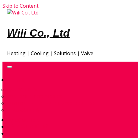
Skip to Content
Wili Co., Ltd
Heating | Cooling | Solutions | Valve
GIA NHIỆT
ĐẦU ĐỐT ĐIỆN
CONTROL & ACCESSORIES
ENVIRONMENTAL – AIR & SPACE HEATERS
TRAO ĐỔI NHIỆT
TỰ ĐỘNG HÓA
GIẢI PHÁP THIẾT KẾ
QUAN TRẮC KHÍ THẢI