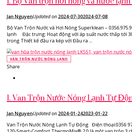
1. Bộ Van trộn hơi nóng và nước lạn
Jan Nguyen
Updated on
2024-07-30
2024-07-08
Bộ Van Trộn Nước và Hơi Nóng Superklean – 0356.975.99
lạnh Đặc trưng: Hoạt động với áp suất nước thấp tới 3
trong Thiết kế đầu ra kép với Đầu ra …
VAN TRỘN NƯỚC NÓNG LẠNH
Share
1. Van Trộn Nước Nóng Lạnh Tự Độ
Jan Nguyen
Updated on
2024-01-24
2023-01-22
Van Trộn Nước Nóng Lạnh Tự Động Điện thoại:0356 975 9
120-Smart-Comfort ThermoMix® 2.0 là một van trộn 3 c