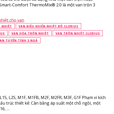
-Smart-Comfort ThermoMix® 2.0 là một van trộn 3
N NHIỆT
VAN ĐIỀU KHIỂN NHIỆT ĐỘ CLORIUS
IUS
VAN HÒA TRỘN NHIỆT
VAN TRỘN NHIỆT CLORIUS
AN TUYẾN TÍNH 3 NGẢ
L1S, L2S, M1F, M1FB, M2F, M2FR, M3F, G1F Phạm vi kích
 Cấu trúc thiết kế: Cân bằng áp suất một chỗ ngồi, một
16, …