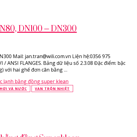
DN80, DN100 – DN300
00 Mail: jan.tran@wili.com.vn Liện hệ:0356 975
VI / ANSI FLANGES. Bảng dữ liệu số 2.3.08 Đặc điểm: bậc
g) với hai ghế đơn cân bằng …
HƠI VÀ NƯỚC
VAN TRỘN NHIỆT