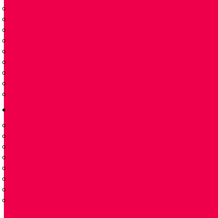
ĐẦU TRÍCH MẪU KHÍ THẢI
MÁY LÀM LẠNH KHÍ GAS COOLER
TÁCH NƯỚC CONDENSATE REMOVAL
LỌC KHÍ – GAS FILTER
LƯU LƯỢNG KẾ FLOW METER
BƠM NHU ĐỘNG PERISTALTIC PUMP
MÁY PHÂN TÍCH KHÍ – GAS ANALYZER
NOX CONVERTER
MÁY PHÂN TÍCH KHÍ CẦM TAY PORTABLE GAS ANALYZER
VAN
VAN TUYẾN TÍNH 2 NGẢ
PLUG VALVES
VAN BI – BALL VALVE
VAN BI-V-BALL VALVES
VAN BƯỚM -BUTTERFLY VALVE
VAN CỔNG DAO – KNIFE GATE VALVES
VAN CỔNG- VAN CẦU – GATE VALVES & GLOBE VALVES
VAN ĐIỀU KHIỂN-CONTROL-VALVES