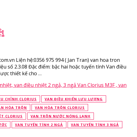
ệt
com.vn Liện hệ:0356 975 994 ( Jan Tran) van hoa tron
ệu số 2.3.08 Đặc điểm: bậc hai hoặc tuyến tính Van điều
ược thiết kế cho …
ỀU CHỈNH CLORIUS
VAN ĐIỀU KHIỂN LƯU LƯỢNG
AN HÒA TRỘN
VAN HÒA TRỘN CLORIUS
ỆT CLORIUS
VAN TRỘN NƯỚC NÓNG LẠNH
ƯỚC
VAN TUYẾN TÍNH 2 NGẢ
VAN TUYẾN TÍNH 3 NGẢ