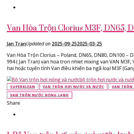
Van Hòa Trộn Clorius M3F, DN65, 
Jan Tran
Updated on
2025-09-25
2025-03-25
Van Hòa Trộn Clorius – Poland, DN65, DN80, DN100 – DN3
994 ( Jan Tran) van hoa tron nhiet mixing van VAN M3F, 
hai hoặc tuyến tính Van điều khiển ba ngã loại M3F (Gan
SUPERKLEAN
VAN TRỘN HƠI NƯỚC VÀ NƯỚC
VAN TRỘN 
VAN TRỘN NƯỚC NÓNG LẠNH
Share