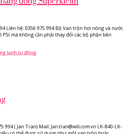
h bằng đồng Superklean
4 Liên hệ: 0356 975 994 Bộ Van trộn hơi nóng và nước
0 PSI mà không cần phải thay đổi các bộ phận bên
ng
94 ( Jan Tran) Mail: Jan.tran@wili.com.vn LK-840-LK-
hiều có thể được sử dụng như một van trộn hoặc