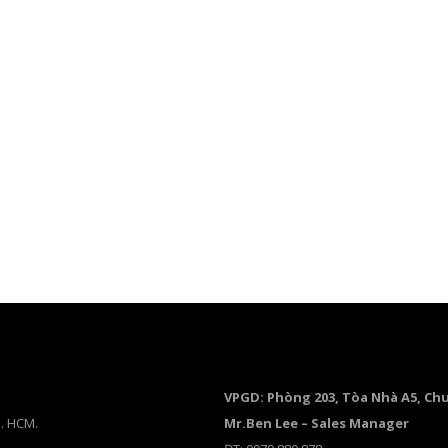
VPGD: Phòng 203, Tòa Nhà A5, Ch
p. HCM.
Mr.Ben Lee – Sales Manager