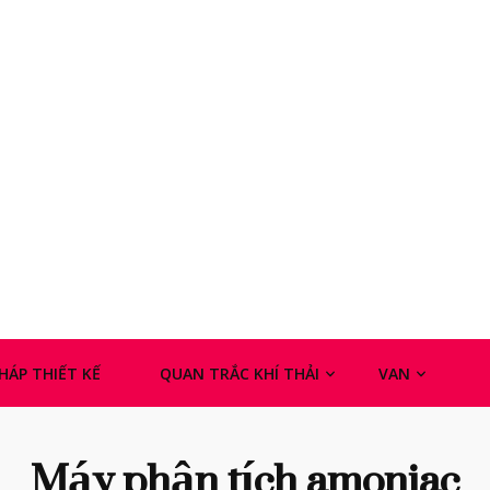
PHÁP THIẾT KẾ
QUAN TRẮC KHÍ THẢI
VAN
Máy phân tích amoniac