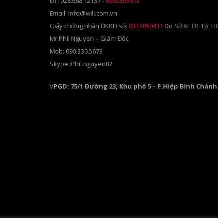
ĐT: 028.668.12137 -
0903305673
Email: info@wili.com.vn
Giấy chứng nhận ĐKKD số:
0312850411
Do Sở KHĐT Tp. H
Mr.Phil Nguyen – Giám Đốc
Mob: 090.330.5673
Skype :Phil.nguyen82
V
PGD: 75/1 Đường 23, Khu phố 5 – P.Hiệp Bình Chánh