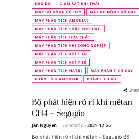
ĐẦU DÒ
GIÁM SÁT KHÍ THẢI
MÁY ĐÔ NỒNG ĐỘ OXY
MÁY ĐO NỒNG ĐỘ OXY
MÁY PHÂN TÍCH AMONIAC
MÁY PHÂN TÍCH CHẤT KHỬ OXY
MÁY PHÂN TÍCH HÓA CHẤT
MÁY PHÂN TÍCH KHÍ CÔNG NGHIỆP
MÁY PHÂN TÍCH KHÍ THẢI
MÁY PHÂN TÍCH KHÍ Y TẾ
MÁY PHÂN TÍCH NATRI
MÁY PHÂN TÍCH OXY
PHÂN TÍCH AMONIAK
PHÂN TÍCH KHÍ
Shar
Bộ phát hiện rò rỉ khí mêtan
CH4 – Segugio
Jan Nguyen
Updated on
2021-12-25
Bộ phát hiện rò rỉ khí mêtan – Segugio Bộ