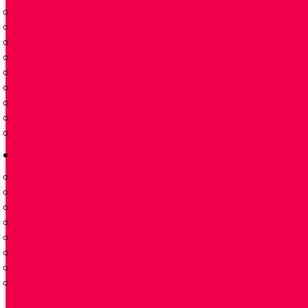
ĐẦU TRÍCH MẪU KHÍ THẢI
MÁY LÀM LẠNH KHÍ GAS COOLER
TÁCH NƯỚC CONDENSATE REMOVAL
LỌC KHÍ – GAS FILTER
LƯU LƯỢNG KẾ FLOW METER
BƠM NHU ĐỘNG PERISTALTIC PUMP
MÁY PHÂN TÍCH KHÍ – GAS ANALYZER
NOX CONVERTER
MÁY PHÂN TÍCH KHÍ CẦM TAY PORTABLE GAS ANALYZER
VAN
VAN TUYẾN TÍNH 2 NGẢ
PLUG VALVES
VAN BI – BALL VALVE
VAN BI-V-BALL VALVES
VAN BƯỚM -BUTTERFLY VALVE
VAN CỔNG DAO – KNIFE GATE VALVES
VAN CỔNG- VAN CẦU – GATE VALVES & GLOBE VALVES
VAN ĐIỀU KHIỂN-CONTROL-VALVES