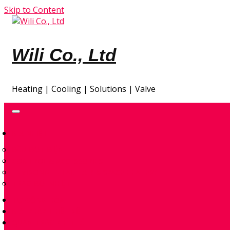
Skip to Content
Wili Co., Ltd
Heating | Cooling | Solutions | Valve
GIA NHIỆT
ĐẦU ĐỐT ĐIỆN
CONTROL & ACCESSORIES
ENVIRONMENTAL – AIR & SPACE HEATERS
TRAO ĐỔI NHIỆT
TỰ ĐỘNG HÓA
GIẢI PHÁP THIẾT KẾ
QUAN TRẮC KHÍ THẢI