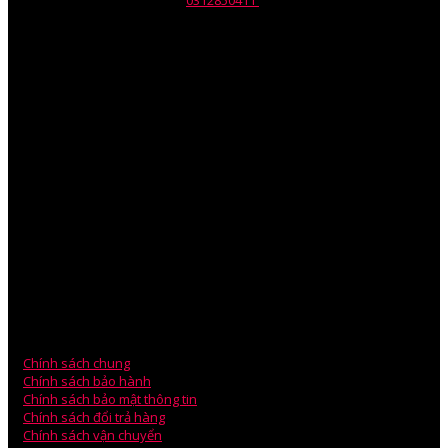
Giấy chứng nhận ĐKKD số:
0312850411
Do Sở KHĐT Tp. HCM cấp
ngày 10/07/2014.
Mr.Phil Nguyen – Giám Đốc
Mob: 090.330.5673
Skype :Phil.nguyen82
V
PGD: 75/1 Đường 23, Khu phố 5 – P.Hiệp Bình Chánh – Q.Thủ
Đức – TP HCM.
VPGD: Phòng 203, Tòa Nhà A5, Chung Cư An Bình, Phạm Văn
Đồng.
Mr.Ben Lee – Sales Manager
ĐT: 0979.880.878
Email: technical@wili.com.vn
Chính sách chung
Chính sách bảo hành
Chính sách bảo mật thông tin
Chính sách đổi trả hàng
Chính sách vận chuyển