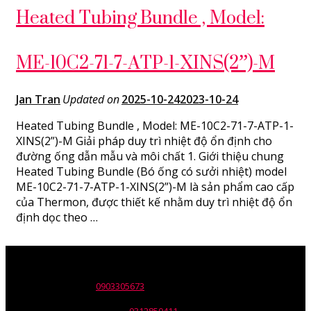
Heated Tubing Bundle , Model:
ME-10C2-71-7-ATP-1-XINS(2”)-M
Jan Tran
Updated on
2025-10-24
2023-10-24
Heated Tubing Bundle , Model: ME-10C2-71-7-ATP-1-
XINS(2”)-M Giải pháp duy trì nhiệt độ ổn định cho
đường ống dẫn mẫu và môi chất 1. Giới thiệu chung
Heated Tubing Bundle (Bó ống có sưởi nhiệt) model
ME-10C2-71-7-ATP-1-XINS(2”)-M là sản phẩm cao cấp
của Thermon, được thiết kế nhằm duy trì nhiệt độ ổn
định dọc theo …
Tên đơn vị: Công ty TNHH Wili
Trụ sở: 30 Nguyễn Trường Tộ,p. Tân Thành, Q. Tân Phú, Tp. HCM.
ĐT: 028.668.12137 -
0903305673
Email: info@wili.com.vn