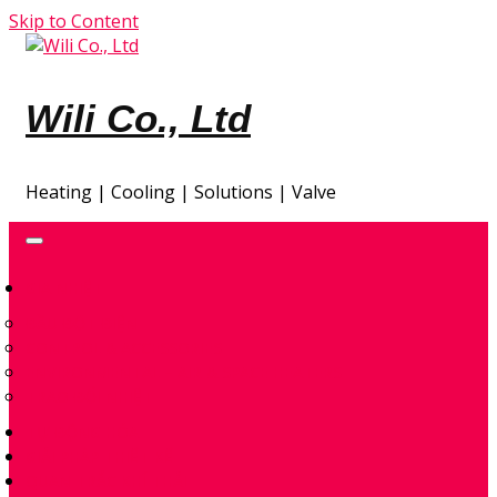
Skip to Content
Wili Co., Ltd
Heating | Cooling | Solutions | Valve
GIA NHIỆT
ĐẦU ĐỐT ĐIỆN
CONTROL & ACCESSORIES
ENVIRONMENTAL – AIR & SPACE HEATERS
TRAO ĐỔI NHIỆT
TỰ ĐỘNG HÓA
GIẢI PHÁP THIẾT KẾ
QUAN TRẮC KHÍ THẢI