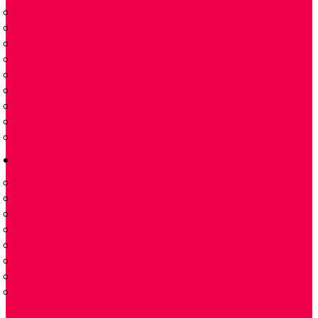
ĐẦU TRÍCH MẪU KHÍ THẢI
MÁY LÀM LẠNH KHÍ GAS COOLER
TÁCH NƯỚC CONDENSATE REMOVAL
LỌC KHÍ – GAS FILTER
LƯU LƯỢNG KẾ FLOW METER
BƠM NHU ĐỘNG PERISTALTIC PUMP
MÁY PHÂN TÍCH KHÍ – GAS ANALYZER
NOX CONVERTER
MÁY PHÂN TÍCH KHÍ CẦM TAY PORTABLE GAS ANALYZER
VAN
VAN TUYẾN TÍNH 2 NGẢ
PLUG VALVES
VAN BI – BALL VALVE
VAN BI-V-BALL VALVES
VAN BƯỚM -BUTTERFLY VALVE
VAN CỔNG DAO – KNIFE GATE VALVES
VAN CỔNG- VAN CẦU – GATE VALVES & GLOBE VALVES
VAN ĐIỀU KHIỂN-CONTROL-VALVES